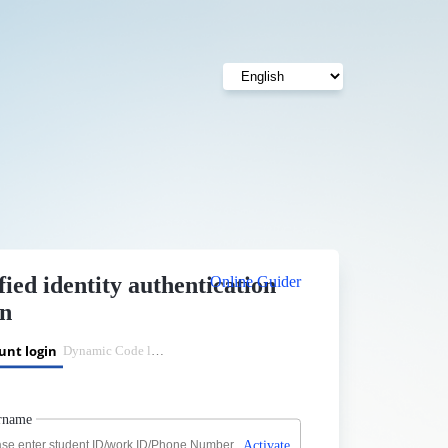
fied identity authentication
Online Guider
in
unt login
Dynamic Code login
rname
Activate