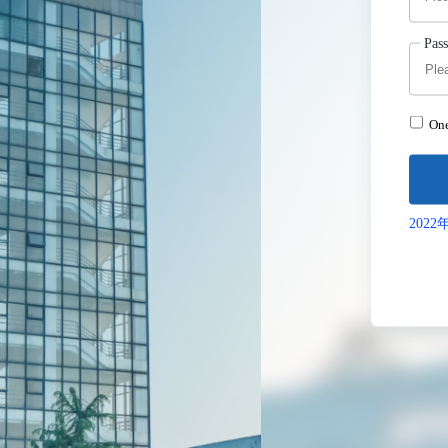
Pas
One
202