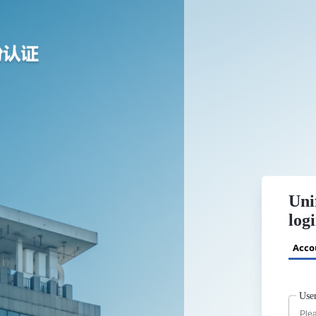
Uni
log
Acco
Use